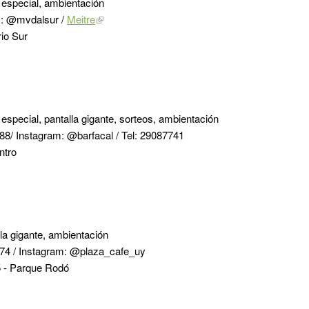
especial, ambientación
m: @mvdalsur /
Meitre
io Sur
special, pantalla gigante, sorteos, ambientación
88/ Instagram: @barfacal / Tel: 29087741
ntro
la gigante, ambientación
74 / Instagram: @plaza_cafe_uy
 - Parque Rodó