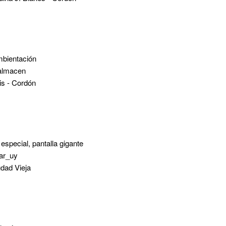
ambientación
.almacen
is - Cordón
special, pantalla gigante
tar_uy
udad Vieja