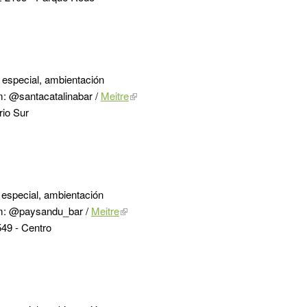
especial, ambientación
m: @santacatalinabar /
Meitre
rio Sur
especial, ambientación
am: @paysandu_bar /
Meitre
49 - Centro