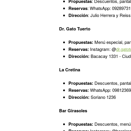
Propuestas
: Descuentos, pantal
Reservas
: WhatsApp: 09289731
Dirección
: Julio Herrera y Rei
Dr. Gato Tuerto
Propuestas:​
Menú especial, pan
Reservas:
Instagram: @
dr.gato
Dirección:
Bacacay 1331 - Ciud
La Cretina
Propuestas:
Descuentos, pantal
Reservas:
WhatsApp: 098123698
Dirección:
Soriano 1236
Bar Girasoles
Propuestas:
Descuentos, menú 
Reservas:
Instagram: @bargiras