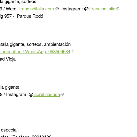
la gigante, sorteos
9 / Web:
iltrancioditalia.com
/ Instagram: @
iltrancioditalia
ssig 957 - Parque Rodó
talla gigante, sorteos, ambientación
tuertocoffee / WhatsApp: 098509684
ad Vieja
la gigante
 / Instagram: @
lacretinacasa
especial
oles / Teléfono: 29010186