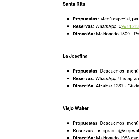
Santa Rita
Propuestas:
Menú especial, pan
Reservas
: WhatsApp: 0
9914513
Dirección:
Maldonado 1500 - P
La Josefina
Propuestas
: Descuentos, menú 
Reservas
: WhatsApp / Instagra
Dirección
: Alzáibar 1367 - Ciud
Viejo Walter
Propuestas
: Descuentos, menú e
Reservas
: Instagram: @viejowa
Dirección:
Maldonado 1983 esqu