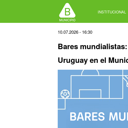
Jump
to
INSTITUCIONAL
navigation
Back
10.07.2026 - 16:30
to
Bares mundialistas:
top
Uruguay en el Muni