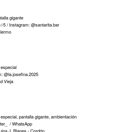
talla gigante
5 / Instagram: @santarita.bar
alermo
especial
m: @la.josefina.2025
ad Vieja
special, pantalla gigante, ambientación
lter_ / WhatsApp
ina J. Blanes - Cordón