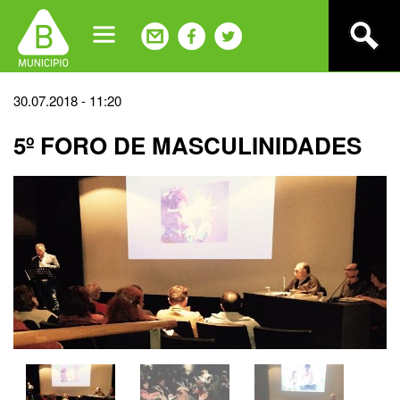
Jump
to
navigation
Back
30.07.2018 - 11:20
to
5º FORO DE MASCULINIDADES
top