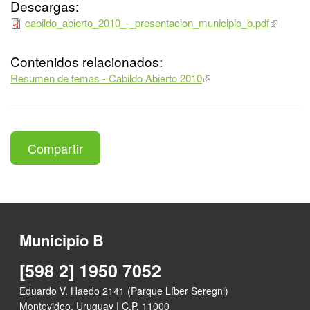
Descargas:
cabildo_abierto_2010_-_presentacion_municipio_b.pdf
Contenidos relacionados:
Resumen de temas - Cabildo Abierto 2010
Compartir
Municipio B
[598 2] 1950 7052
Eduardo V. Haedo 2141 (Parque Líber Seregni)
Montevideo, Uruguay | C.P. 11000