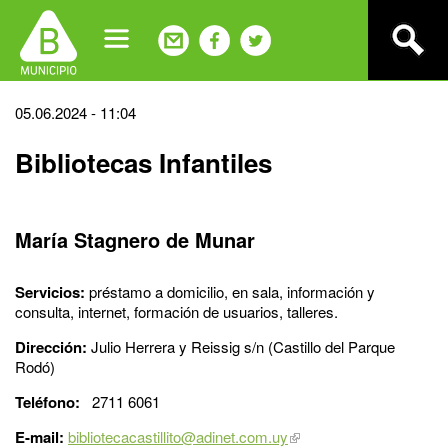
Jump
to
navigation
Back
05.06.2024 - 11:04
to
Bibliotecas Infantiles
top
María Stagnero de Munar
Servicios:
préstamo a domicilio, en sala, información y
consulta, internet, formación de usuarios, talleres.
Dirección:
Julio Herrera y Reissig s/n (Castillo del Parque
Rodó)
Teléfono:
2711 6061
E-mail:
bibliotecacastillito@adinet.com.uy