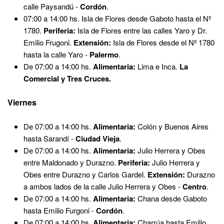
calle Paysandú -
Cordón
.
07:00 a 14:00 hs. Isla de Flores desde Gaboto hasta el Nº
1780.
Periferia:
Isla de Flores entre las calles Yaro y Dr.
Emilio Frugoni.
Extensión:
Isla de Flores desde el Nº 1780
hasta la calle Yaro -
Palermo
.
De 07:00 a 14:00 hs.
Alimentaria:
Lima e Inca.
La
Comercial y Tres Cruces.
Viernes
De 07:00 a 14:00 hs.
Alimentaria:
Colón y Buenos Aires
hasta Sarandí -
Ciudad Vieja
.
De 07:00 a 14:00 hs.
Alimentaria:
Julio Herrera y Obes
entre Maldonado y Durazno.
Periferia:
Julio Herrera y
Obes entre Durazno y Carlos Gardel.
Extensión:
Durazno
a ambos lados de la calle Julio Herrera y Obes -
Centro
.
De 07:00 a 14:00 hs.
Alimentaria:
Chana desde Gaboto
hasta Emilio Furgoni -
Cordón
.
De 07:00 a 14:00 hs.
Alimentaria:
Charrúa hasta Emilio