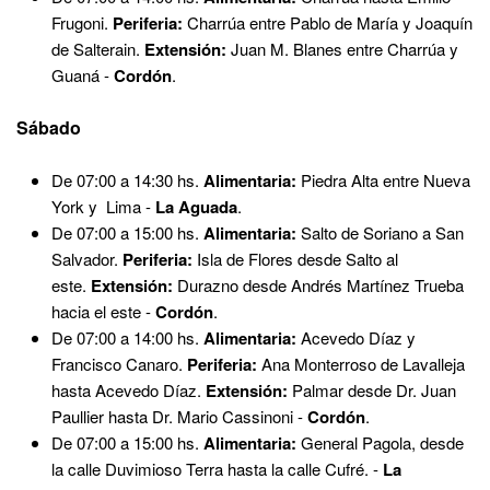
Frugoni.
Periferia:
Charrúa entre Pablo de María y Joaquín
de Salterain.
Extensión:
Juan M. Blanes entre Charrúa y
Guaná -
Cordón
.
Sábado
De 07:00 a 14:30 hs.
Alimentaria:
Piedra Alta entre Nueva
York y Lima -
La Aguada
.
De 07:00 a 15:00 hs.
Alimentaria:
Salto de Soriano a San
Salvador.
Periferia:
Isla de Flores desde Salto al
este.
Extensión:
Durazno desde Andrés Martínez Trueba
hacia el este -
Cordón
.
De 07:00 a 14:00 hs.
Alimentaria:
Acevedo Díaz y
Francisco Canaro.
Periferia:
Ana Monterroso de Lavalleja
hasta Acevedo Díaz.
Extensión:
Palmar desde Dr. Juan
Paullier hasta Dr. Mario Cassinoni -
Cordón
.
De 07:00 a 15:00 hs.
Alimentaria:
General Pagola, desde
la calle Duvimioso Terra hasta la calle Cufré. -
La