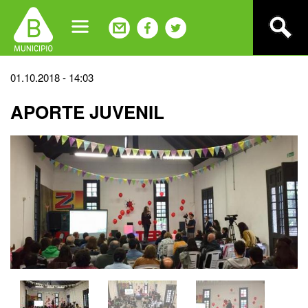
Jump
to
navigation
Back
01.10.2018 - 14:03
to
APORTE JUVENIL
top