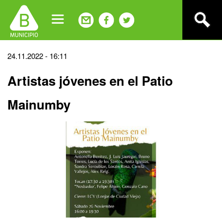
Jump
to
navigation
Back
24.11.2022 - 16:11
to
Artistas jóvenes en el Patio
top
Mainumby