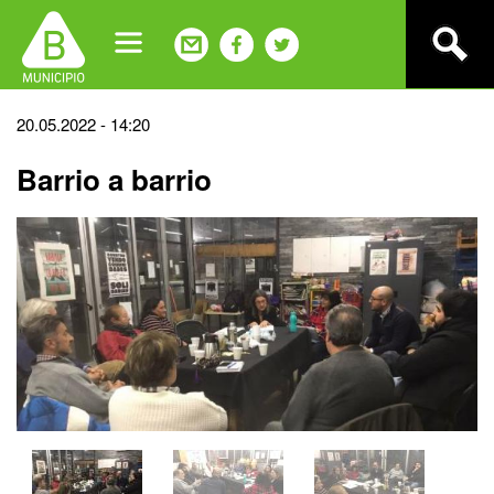
Jump
to
navigation
Back
20.05.2022 - 14:20
to
Barrio a barrio
top