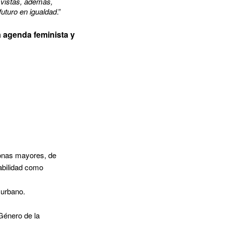
 vistas, además,
futuro en igualdad
.”
 agenda feminista y
sonas mayores, de
sabilidad como
o urbano.
Género de la