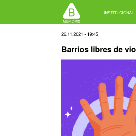
Jump
to
INSTITUCIONAL
navigation
Back
26.11.2021 - 19:45
to
Barrios libres de vi
top