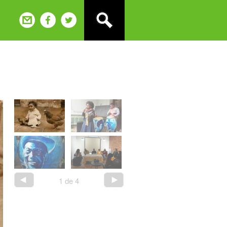
1
de
4