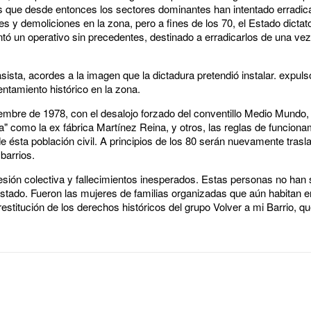
es que desde entonces los sectores dominantes han intentado erradicar
y demoliciones en la zona, pero a fines de los 70, el Estado dictator
tó un operativo sin precedentes, destinado a erradicarlos de una vez
asista, acordes a la imagen que la dictadura pretendió instalar. expu
ntamiento histórico en la zona.
iembre de 1978, con el desalojo forzado del conventillo Medio Mundo, 
 como la ex fábrica Martínez Reina, y otros, las reglas de funciona
e ésta población civil. A principios de los 80 serán nuevamente tras
barrios.
sión colectiva y fallecimientos inesperados. Estas personas no han
tado. Fueron las mujeres de familias organizadas que aún habitan e
restitución de los derechos históricos del grupo Volver a mi Barrio, 