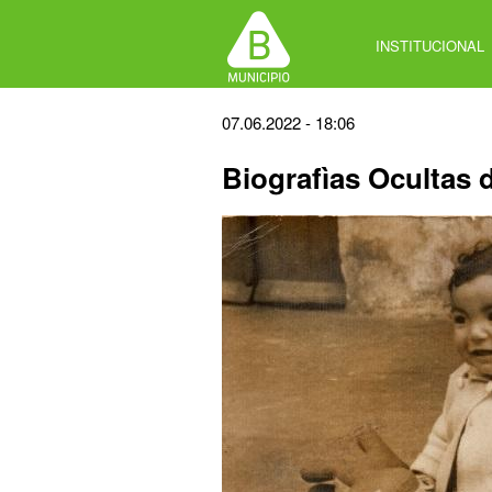
Jump
to
INSTITUCIONAL
navigation
Back
07.06.2022 - 18:06
to
Biografìas Ocultas 
top