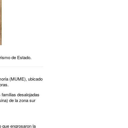
orismo de Estado.
emoria (MUME), ubicado
horas.
 familias desalojadas
ina) de la zona sur
o que engrosaron la