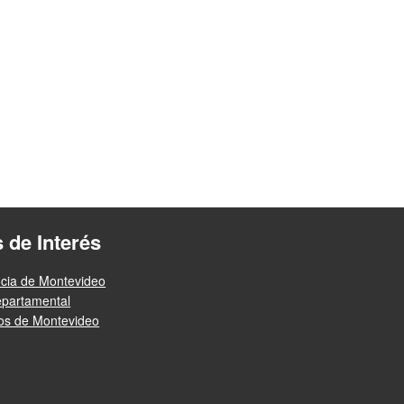
s de Interés
ncia de Montevideo
epartamental
ios de Montevideo