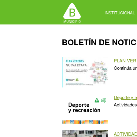
Jump
to
INSTITUCIONAL
navigation
Back
BOLETÍN DE NOTIC
to
top
PLAN VER
Continúa un
Deporte y r
Actividades
ACTIVIDA