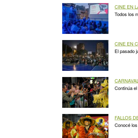
CINE EN 
Todos los m
CINE EN 
El pasado j
CARNAVAL
Continúa el
FALLOS D
Conocé los 