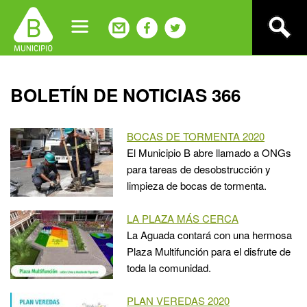
Jump
to
navigation
Back
BOLETÍN DE NOTICIAS 366
to
top
BOCAS DE TORMENTA 2020
El Municipio B abre llamado a ONGs
para tareas de desobstrucción y
limpieza de bocas de tormenta.
LA PLAZA MÁS CERCA
La Aguada contará con una hermosa
Plaza Multifunción para el disfrute de
toda la comunidad.
PLAN VEREDAS 2020