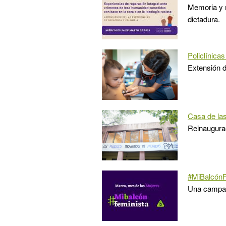
Memoria y r
dictadura.
Policlínica
Extensión d
Casa de la
Reinaugurac
#MiBalcónF
Una campañ