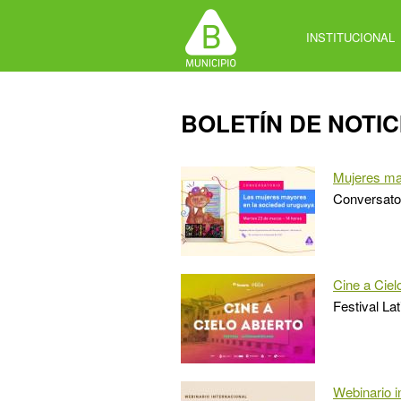
Jump
to
INSTITUCIONAL
navigation
Back
BOLETÍN DE NOTIC
to
top
Mujeres m
Conversator
Cine a Ciel
Festival La
Webinario i