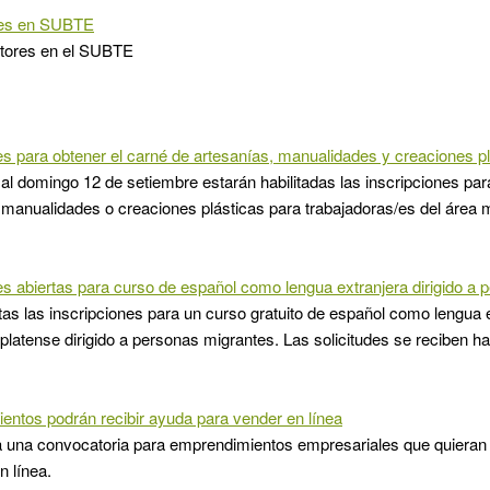
nes en SUBTE
itores en el SUBTE
es para obtener el carné de artesanías, manualidades y creaciones p
 al domingo 12 de setiembre estarán habilitadas las inscripciones para
 manualidades o creaciones plásticas para trabajadoras/es del área m
es abiertas para curso de español como lengua extranjera dirigido a
tas las inscripciones para un curso gratuito de español como lengua e
oplatense dirigido a personas migrantes. Las solicitudes se reciben ha
ntos podrán recibir ayuda para vender en línea
a una convocatoria para emprendimientos empresariales que quieran f
n línea.