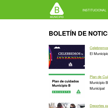
Jump
to
INSTITUCIONAL
navigation
Back
BOLETÍN DE NOTIC
to
top
Celebremos
El Municipi
Plan de Cui
Municipio B
Municipal
Deportes pa