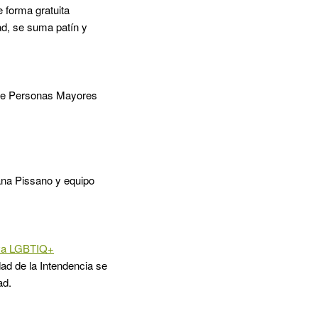
e forma gratuita
ad, se suma patín y
 de Personas Mayores
vana Pissano y equipo
iva LGBTIQ+
ad de la Intendencia se
ad.