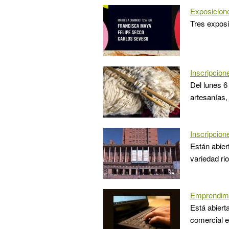
Exposicio
Tres expos
Inscripcion
Del lunes 6
artesanías,
Inscripcion
Están abier
variedad ri
Emprendimie
Está abiert
comercial e