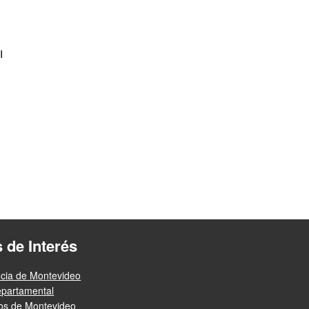
I
s de Interés
ncia de Montevideo
epartamental
ios de Montevideo