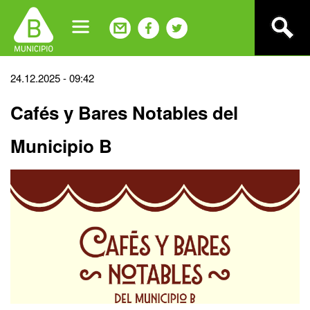
Jump
to
navigation
Back
24.12.2025 - 09:42
to
Cafés y Bares Notables del
top
Municipio B