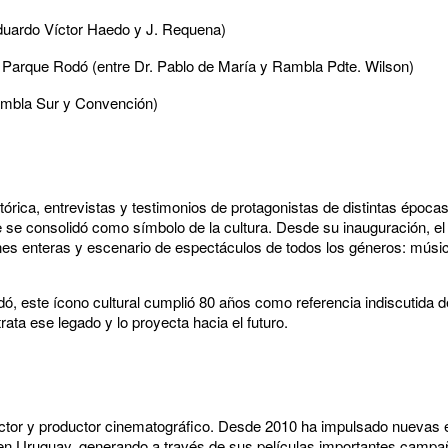
Eduardo Víctor Haedo y J. Requena)
l Parque Rodó (entre Dr. Pablo de María y Rambla Pdte. Wilson)
ambla Sur y Convención)
tórica, entrevistas y testimonios de protagonistas de distintas époc
e se consolidó como símbolo de la cultura. Desde su inauguración, el
es enteras y escenario de espectáculos de todos los géneros: música
, este ícono cultural cumplió 80 años como referencia indiscutida de 
ata ese legado y lo proyecta hacia el futuro.
tor y productor cinematográfico. Desde 2010 ha impulsado nuevas e
en Uruguay, generando a través de sus películas importantes campañ