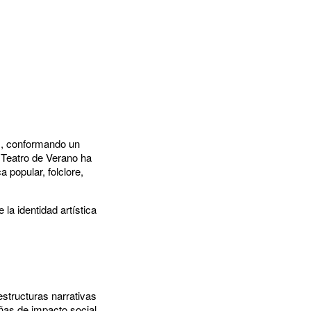
as, conformando un
 Teatro de Verano ha
 popular, folclore,
la identidad artística
structuras narrativas
as de impacto social.