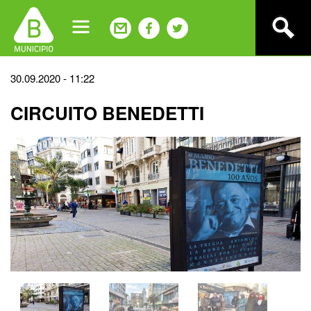
Jump
to
navigation
Back
30.09.2020 - 11:22
to
CIRCUITO BENEDETTI
top