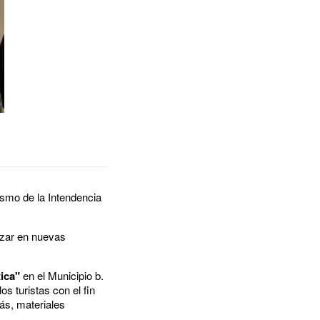
rismo de la Intendencia
nzar en nuevas
tica"
en el Municipio b.
s turistas con el fin
más, materiales