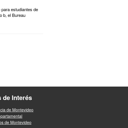
o para estudiantes de
o b, el Bureau
s de Interés
ncia de Montevideo
epartamental
ios de Montevideo