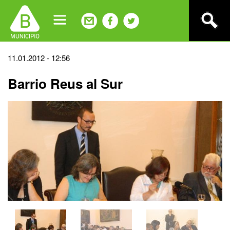
Jump
to
navigation
Back
11.01.2012 - 12:56
to
Barrio Reus al Sur
top