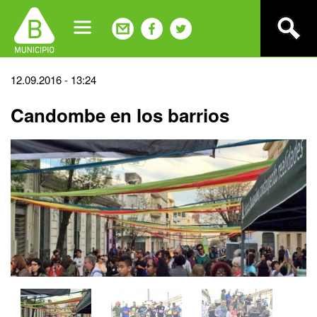
Jump
to
navigation
Back
12.09.2016 - 13:24
to
Candombe en los barrios
top