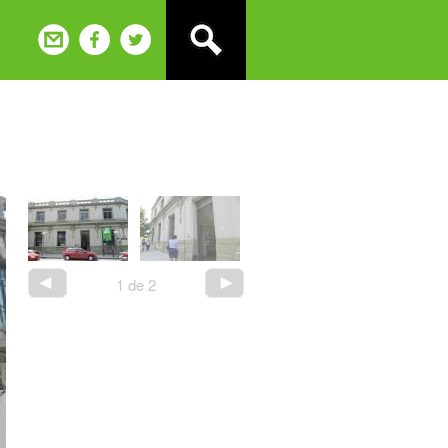
1
de
2