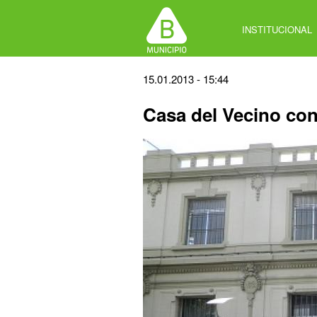
Jump
to
INSTITUCIONAL
navigation
Back
15.01.2013 - 15:44
to
Casa del Vecino co
top