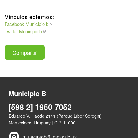
Vínculos externos:
Facebook Municipio b
Twitter Municipio b
Compartir
Municipio B
[598 2] 1950 7052
Eduardo V. Haedo 2141 (Parque Líber Seregni)
Montevideo, Uruguay | C.P. 11000
municipiob@imm.gub.uy