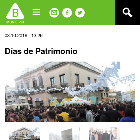
Jump
to
navigation
Back
03.10.2016 - 13:26
to
Días de Patrimonio
top