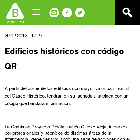
Jump
to
navigation
Back
20.12.2012 - 17:27
to
Edificios históricos con código
top
QR
A partir del corriente los edificios con mayor valor patrimonial
del Casco Histórico, tendrán en su fachada una placa con un
código que brindará información.
La Comisión Proyecto Revitalización Ciudad Vieja, integrada
por profesionales y técnicos de distintas áreas de la
Intendencia, viene desarrollando una serie de acciones con el