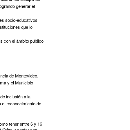
logrando generar el
res socio-educativos
stituciones que lo
es con el ámbito público
encia de Montevideo.
ama y el Municipio
de inclusión a la
a el reconocimiento de
omo tener entre 6 y 16
d física y contar con