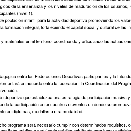
gicos de la enseñanza y los niveles de maduración de los usuarios, 
cipantes (nivel 1).
e población infantil para la actividad deportiva promoviendo los valo
formación integral, fortaleciendo el capital social y cultural de las in
 materiales en el territorio, coordinando y articulando las actuacion
agógica entre las Federaciones Deportivas participantes y la Intend
lementará en acuerdo entre la federación, la Coordinación del Progr
ervención.
ón deportiva que establezca una estrategia de participación masiva y 
mitiendo la participación en encuentros o eventos en donde se promuev
tanto en diplomas, medallas u otra modalidad.
dicho programa será necesario cumplir con determinados requisitos, c
ener ficha médica o certificado médico habilitante para hacer activida