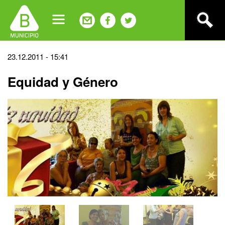
Jump
to
navigation
Back
23.12.2011 - 15:41
to
Equidad y Género
top