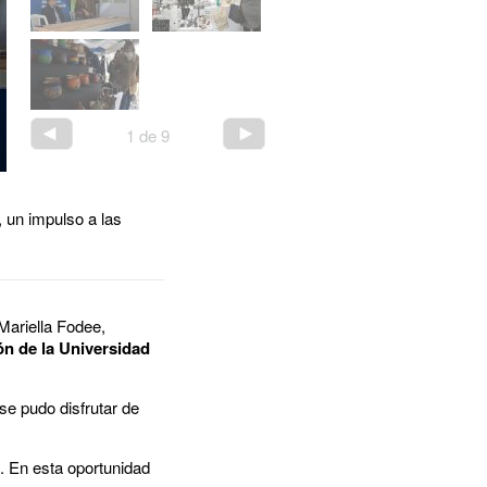
1
de
9
, un impulso a las
Mariella Fodee,
jón de la Universidad
se pudo disfrutar de
. En esta oportunidad