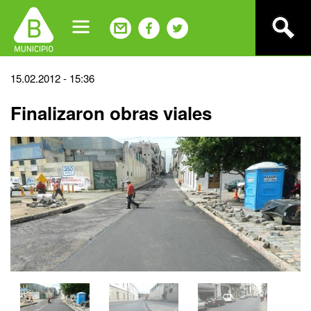
Jump
to
navigation
Back
15.02.2012 - 15:36
to
Finalizaron obras viales
top