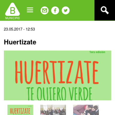
Jump
to
navigation
Back
23.05.2017 - 12:53
to
Huertizate
top