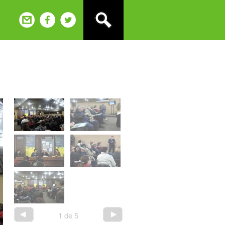
1
de
5