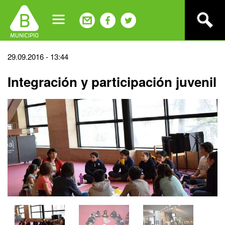
Jump
to
navigation
Back
29.09.2016 - 13:44
to
Integración y participación juvenil
top