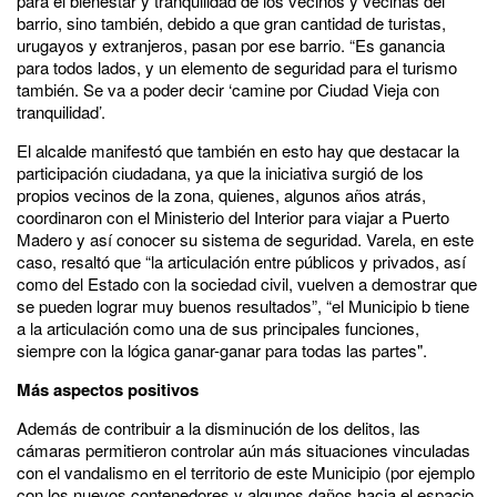
para el bienestar y tranquilidad de los vecinos y vecinas del
barrio, sino también, debido a que gran cantidad de turistas,
urugayos y extranjeros, pasan por ese barrio. “Es ganancia
para todos lados, y un elemento de seguridad para el turismo
también. Se va a poder decir ‘camine por Ciudad Vieja con
tranquilidad’.
El alcalde manifestó que también en esto hay que destacar la
participación ciudadana, ya que la iniciativa surgió de los
propios vecinos de la zona, quienes, algunos años atrás,
coordinaron con el Ministerio del Interior para viajar a Puerto
Madero y así conocer su sistema de seguridad. Varela, en este
caso, resaltó que “la articulación entre públicos y privados, así
como del Estado con la sociedad civil, vuelven a demostrar que
se pueden lograr muy buenos resultados”, “el Municipio b tiene
a la articulación como una de sus principales funciones,
siempre con la lógica ganar-ganar para todas las partes".
Más aspectos positivos
Además de contribuir a la disminución de los delitos, las
cámaras permitieron controlar aún más situaciones vinculadas
con el vandalismo en el territorio de este Municipio (por ejemplo
con los nuevos contenedores y algunos daños hacia el espacio