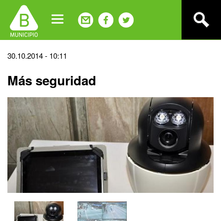
Jump
to
navigation
Back
30.10.2014 - 10:11
to
Más seguridad
top