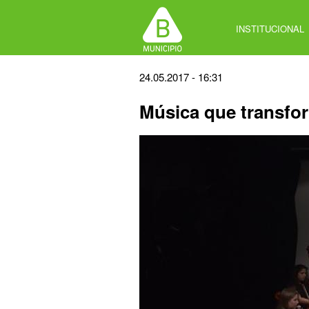
Jump
to
INSTITUCIONAL
navigation
Back
24.05.2017 - 16:31
to
Música que transfo
top