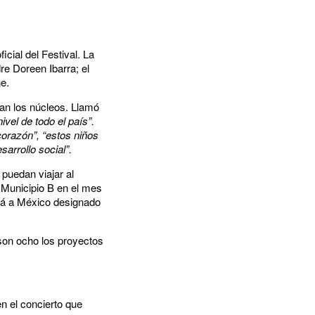
icial del Festival. La
re Doreen Ibarra; el
e.
ran los núcleos. Llamó
vel de todo el país”.
orazón”, “estos niños
arrollo social”.
 puedan viajar al
al Municipio B en el mes
ará a México designado
 son ocho los proyectos
en el concierto que