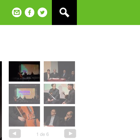
1
de
6