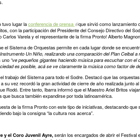
s.
o tuvo lugar la
conferencia de prensa
que sirvió como lanzamiento of
s, con la participación del Presidente del Consejo Directivo del Sod
 Carlos Varela y el representante de la firma Pronto! Alberto Magnon
 que el Sistema de Orquestas permite en cada lugar donde se encuent
Instrumento Un Niño, realizando una comparación del Plan Ceibal a ni
s uno
“ve pequeños gigantes haciendo música para escuchar con el c
iedad es posible, acá se ve claramente la música como factor de des
 el trabajo del Sistema para todo el Sodre. Destacó que las orquestas
 y a su vez recordó la gran actividad de cierre de año realizada junto 
ue Rodó. Entre tanto, Ibarra informó que el Maestro Ariel Britos viaj
 que busca también expandirse por toda latinoamérica.
esta de la firma Pronto con este tipo de iniciativas, destacando que
iendo bajo la consigna “la cultura nos acerca”.
e y el Coro Juvenil Ayre,
serán los encargados de abrir el Festival 