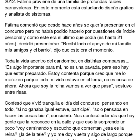
2012. Fátima proviene de una familia de profundas raíces
carnavaleras. En este momento está estudiando diseño gráfico
y analista de sistemas.
Fátima comentó que desde hace años se quería presentar en el
concurso pero no había podido hacerlo por cuestiones de índole
personal y como este era el último que podía (es hasta 21
años), decidió presentarse. “Recibí todo el apoyo de mi familia,
mis amigos y el barrio”, dijo que este era el momento.
Toda la vida adentro del candombe, en distintas comparsas...
“Es algo importante para mi, no es una pavada, para eso hay
que estar preparado. Estoy contenta porque creo que me lo
merezco porque toda mi vida estuve en el tema, no es cosa de
ahora. Ahora que soy la reina vamos a ver que pasa”, sostuvo
entre risas.
Confesó que vivió tranquila el día del concurso, pensando en
todo, “si no ganaba igual estuve, participé”, “solo pensaba en
hacer las cosas bien”, consideró. Nos confesó además que hay
gente que la reconoce en la calle y que eso la sorprende un
poco “voy caminando y escucho que comentan ¿esa es la
reina? ¿la de la tele? y yo me doy vuelta y sigo de largo porque