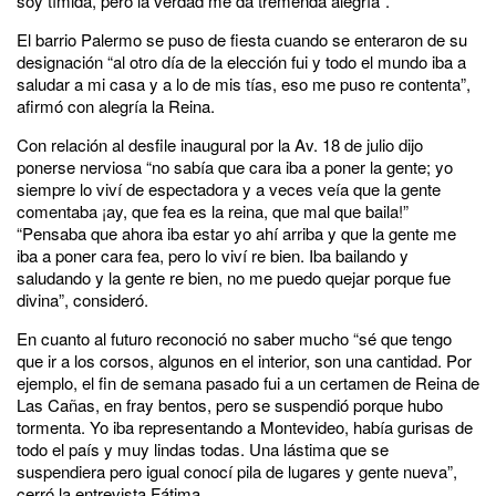
soy tímida, pero la verdad me da tremenda alegría”.
El barrio Palermo se puso de fiesta cuando se enteraron de su
designación “al otro día de la elección fui y todo el mundo iba a
saludar a mi casa y a lo de mis tías, eso me puso re contenta”,
afirmó con alegría la Reina.
Con relación al desfile inaugural por la Av. 18 de julio dijo
ponerse nerviosa “no sabía que cara iba a poner la gente; yo
siempre lo viví de espectadora y a veces veía que la gente
comentaba ¡ay, que fea es la reina, que mal que baila!”
“Pensaba que ahora iba estar yo ahí arriba y que la gente me
iba a poner cara fea, pero lo viví re bien. Iba bailando y
saludando y la gente re bien, no me puedo quejar porque fue
divina”, consideró.
En cuanto al futuro reconoció no saber mucho “sé que tengo
que ir a los corsos, algunos en el interior, son una cantidad. Por
ejemplo, el fin de semana pasado fui a un certamen de Reina de
Las Cañas, en fray bentos, pero se suspendió porque hubo
tormenta. Yo iba representando a Montevideo, había gurisas de
todo el país y muy lindas todas. Una lástima que se
suspendiera pero igual conocí pila de lugares y gente nueva”,
cerró la entrevista Fátima.