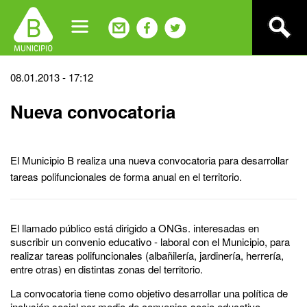
Jump
to
navigation
Back
08.01.2013 - 17:12
to
Nueva convocatoria
top
El Municipio B realiza una nueva convocatoria para desarrollar
tareas polifuncionales de forma anual en el territorio.
El llamado público está dirigido a ONGs. interesadas en
suscribir un convenio educativo - laboral con el Municipio, para
realizar tareas polifuncionales (albañilería, jardinería, herrería,
entre otras) en distintas zonas del territorio.
La convocatoria tiene como objetivo desarrollar una política de
inclusión social por medio de convenios socio educativo-