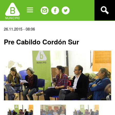
Jump
to
navigation
Back
26.11.2015 - 08:06
to
Pre Cabildo Cordón Sur
top