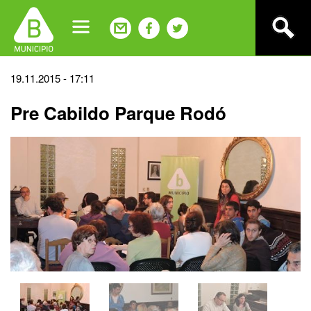
Jump
to
navigation
Back
19.11.2015 - 17:11
to
Pre Cabildo Parque Rodó
top