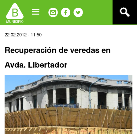
Jump
to
navigation
Back
22.02.2012 - 11:50
to
Recuperación de veredas en
top
Avda. Libertador