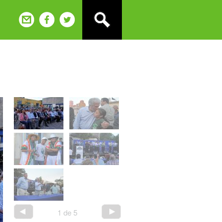
1
de
5