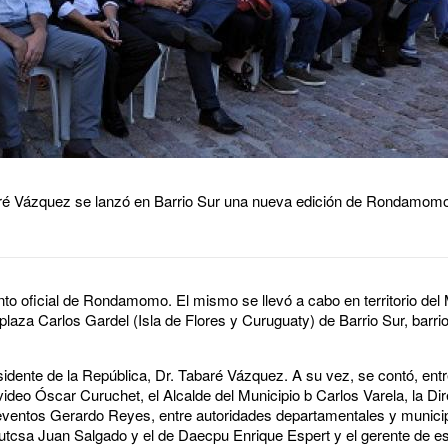
ré Vázquez se lanzó en Barrio Sur una nueva edición de Rondamomo q
nto oficial de Rondamomo. El mismo se llevó a cabo en territorio del 
laza Carlos Gardel (Isla de Flores y Curuguaty) de Barrio Sur, barri
sidente de la República, Dr. Tabaré Vázquez. A su vez, se contó, entr
ideo Óscar Curuchet, el Alcalde del Municipio b Carlos Varela, la Dir
 eventos Gerardo Reyes, entre autoridades departamentales y munic
Cutcsa Juan Salgado y el de Daecpu Enrique Espert y el gerente de e