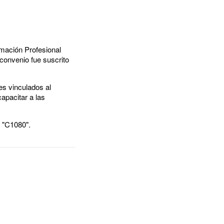
rmación Profesional
onvenio fue suscrito
es vinculados al
capacitar a las
"C1080". ​