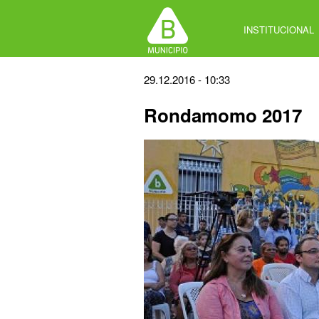
Jump
to
INSTITUCIONAL
navigation
Back
29.12.2016 - 10:33
to
Rondamomo 2017
top