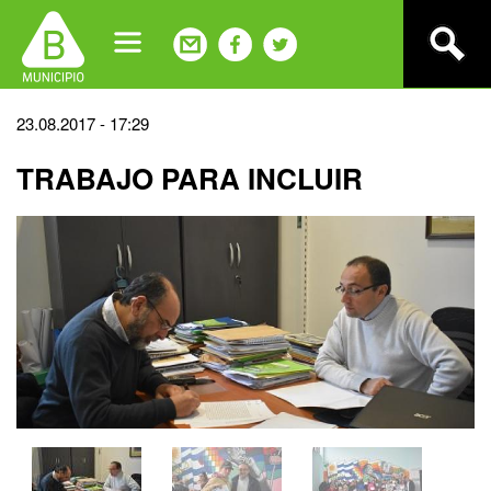
Jump
to
navigation
Back
23.08.2017 - 17:29
to
TRABAJO PARA INCLUIR
top