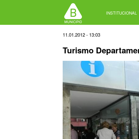
Jump
to
INSTITUCIONAL
navigation
Back
11.01.2012 - 13:03
to
Turismo Departamen
top