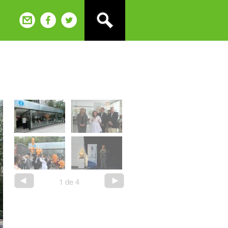
1
de
4