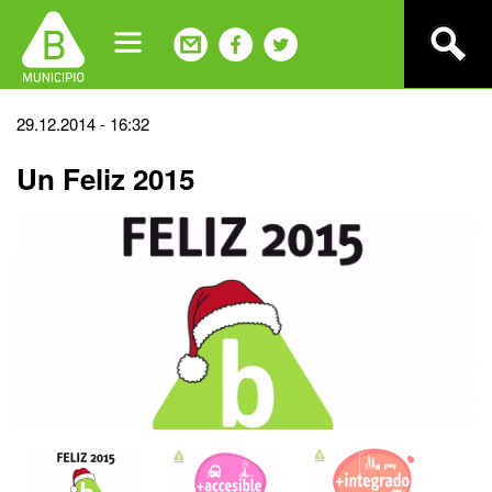
Jump
to
navigation
Back
29.12.2014 - 16:32
to
Un Feliz 2015
top