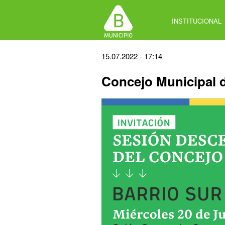
Jump
to
INSTITUCIONAL
navigation
Back
15.07.2022 - 17:14
to
Concejo Municipal d
top