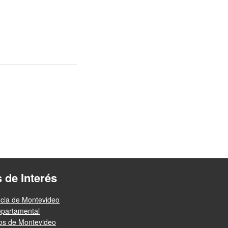
s de Interés
ncia de Montevideo
epartamental
ios de Montevideo