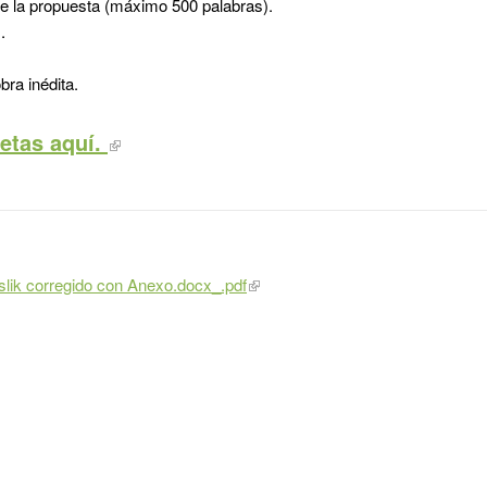
de la propuesta (máximo 500 palabras).
.
bra inédita.
etas aquí.
ik corregido con Anexo.docx_.pdf