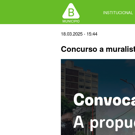
Jump
to
INSTITUCIONAL
navigation
Back
18.03.2025 - 15:44
to
Concurso a muralis
top