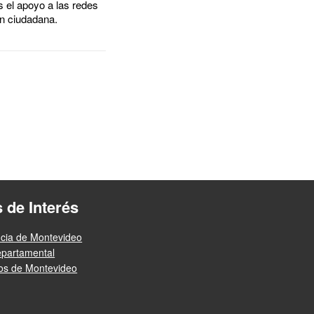
s el apoyo a las redes
ón ciudadana.
s de Interés
ncia de Montevideo
epartamental
ios de Montevideo