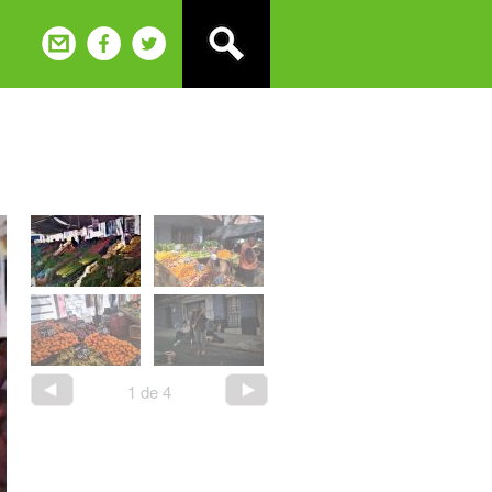
1
de
4