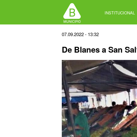
Jump
to
INSTITUCIONAL
navigation
Back
07.09.2022 - 13:32
to
De Blanes a San Salv
top