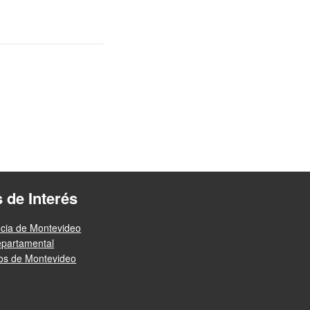
s de Interés
ncia de Montevideo
epartamental
ios de Montevideo