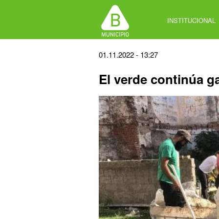
Jump
to
INSTITUCIONAL
navigation
Back
01.11.2022 - 13:27
to
El verde continúa g
top