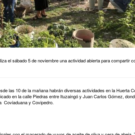
iza el sábado 5 de noviembre una actividad abierta para compartir c
sde las 10 de la mañana habrán diversas actividades en la Huerta C
bicado en la calle Piedras entre Ituzaingó y Juan Carlos Gómez, dond
nda Coviaduana y Covipedro.
ales con el macerado de yuyos de aceite de oliva y cera de abeja. 