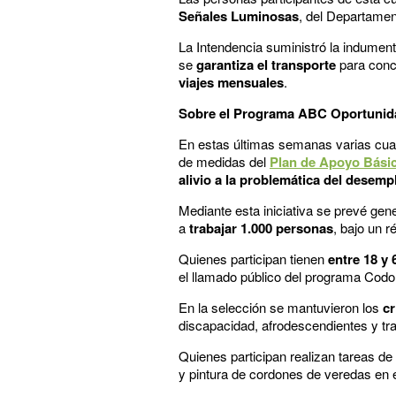
Señales Luminosas
, del Departamen
La Intendencia suministró la indument
se
garantiza el transporte
para concu
viajes mensuales
.
Sobre el Programa ABC Oportunida
En estas últimas semanas varias cuadri
de medidas del
Plan de Apoyo Básic
alivio a la problemática del desem
Mediante esta iniciativa se prevé gen
a
trabajar 1.000 personas
, bajo un r
Quienes participan tienen
entre 18 y
el llamado público del programa Codo
En la selección se mantuvieron los
cr
discapacidad, afrodescendientes y tr
Quienes participan realizan tareas de
y pintura de cordones de veredas en e