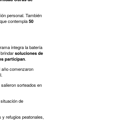
ción personal. También
que contempla
50
rama integra la batería
brindar
soluciones de
es participan
.
del año comenzaron
l.
 salieron sorteados en
situación de
 y refugios peatonales,