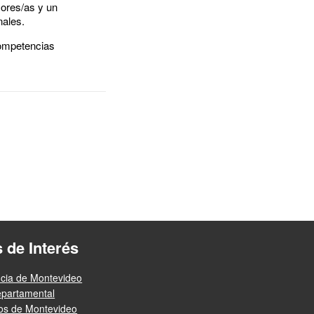
sores/as y un
nales.
ompetencias
s de Interés
ncia de Montevideo
epartamental
ios de Montevideo