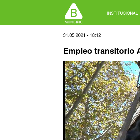
Jump
to
INSTITUCIONAL
navigation
Back
31.05.2021 - 18:12
to
Empleo transitorio
top