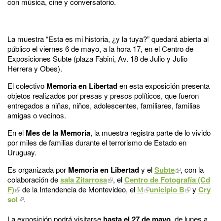
con música, cine y conversatorio.
La muestra “Esta es mi historia, ¿y la tuya?” quedará abierta al
público el viernes 6 de mayo, a la hora 17, en el Centro de
Exposiciones Subte (plaza Fabini, Av. 18 de Julio y Julio
Herrera y Obes).
El colectivo
Memoria en Libertad
en esta exposición presenta
objetos realizados por presas y presos políticos, que fueron
entregados a niñas, niños, adolescentes, familiares, familias
amigas o vecinos.
En el
Mes de la Memoria
, la muestra registra parte de lo vivido
por miles de familias durante el terrorismo de Estado en
Uruguay.
Es organizada por
Memoria en Libertad
y el
Subte
, con la
colaboración de
sala Zitarrosa
, el
Centro de Fotografía (Cd
F)
de la Intendencia de Montevideo, el
M
unicipio B
y
Cry
sol
.
La exposición podrá visitarse
hasta el 27 de mayo
, de lunes a