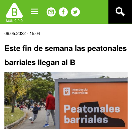
Jump
to
navigation
Back
06.05.2022 - 15:04
to
Este fin de semana las peatonales
top
barriales llegan al B